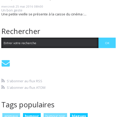
mercredi 25
mai 2016
08h00
Un bon geste
Une petite vieille se présente à la caisse du cinéma :...
Rechercher
S'abonner au flux RSS
S'abonner au flux ATOM
Tags populaires
animaux
humour
humour noir
blagues