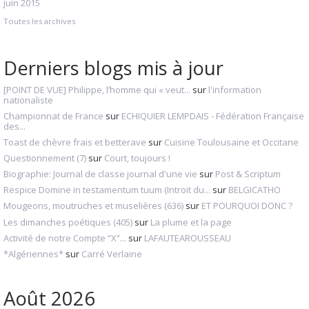
juin 2015
Toutes les archives
Derniers blogs mis à jour
[POINT DE VUE] Philippe, l’homme qui « veut...
sur
l'information
nationaliste
Championnat de France
sur
ECHIQUIER LEMPDAIS - Fédération Française
des...
Toast de chèvre frais et betterave
sur
Cuisine Toulousaine et Occitane
Questionnement (7)
sur
Court, toujours !
Biographie: Journal de classe journal d'une vie
sur
Post & Scriptum
Respice Domine in testamentum tuum (Introit du...
sur
BELGICATHO
Mougeons, moutruches et muselières (636)
sur
ET POURQUOI DONC ?
Les dimanches poétiques (405)
sur
La plume et la page
Activité de notre Compte ”X”...
sur
LAFAUTEAROUSSEAU
*Algériennes*
sur
Carré Verlaine
Août 2026