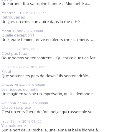
Une brune dit à sa copine blonde : - Mon bébé a...
mercredi 01
juin 2016
08h00
Retrouvailles
Un gars en croise un autre dans la rue : - Hé !...
mardi 31
mai 2016
08h00
Quelle déception !
Une jeune femme arrive en pleurs chez sa mère. -...
lundi 30
mai 2016
08h00
C'est pas faux
Deux homos se rencontrent : - Qu'est-ce que t'as fait...
dimanche 29
mai 2016
08h00
Prout
Que sentent les pets de clown ? Ils sentent drôle....
samedi 28
mai 2016
08h00
Les risques du métier
Un magicien va voir un imprésario, qui lui demande :...
vendredi 27
mai 2016
08h00
Chacun sa place
C'est un entraîneur de foot belge qui rassemble ses...
jeudi 26
mai 2016
08h00
Y a maldonne
Sur le port de La Rochelle, une jeune et belle blonde à...