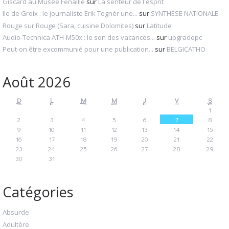
Giscard au Musée Fenaille
sur
La senteur de l'esprit
Ile de Groix : le journaliste Erik Tegnér une...
sur
SYNTHESE NATIONALE
Rouge sur Rouge (Sara, cuisine Dolomites)
sur
Latitude
Audio‑Technica ATH‑M50x : le son des vacances...
sur
upgradepc
Peut-on être excommunié pour une publication...
sur
BELGICATHO
Août 2026
D
L
M
M
J
V
S
1
2
3
4
5
6
7
8
9
10
11
12
13
14
15
16
17
18
19
20
21
22
23
24
25
26
27
28
29
30
31
Catégories
Absurde
Adultère