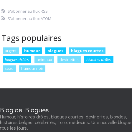
S'abonner au flux RSS
S'abonner au flux ATOM
Tags populaires
argent
humour
blagues
blagues courtes
blagues drôles
animaux
devinettes
histoires drôles
sexe
humour noir
Blog de Blagues
Humour, histoires drôles, blagues courtes, devinettes, blondes,
histoires belges, célébrités, Toto, médecins. Une nouvelle blague
tous les jours.