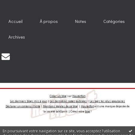
Accueil
À propos
Notes
Catégories
Archives
Créer un blog
sur
Hautetfort
Les derniers blogs mis à jour
|
Les dernières notes publiées
|
Les tags les plus populaires
Déclarer un contenu illicite
|
Mentions légales de ce blog
|
Hautetfort
est une marque déposée de
la société talkSpirit | Créez votre
blog
!
En poursuivant votre navigation sur ce site, vous acceptez l'utilisation