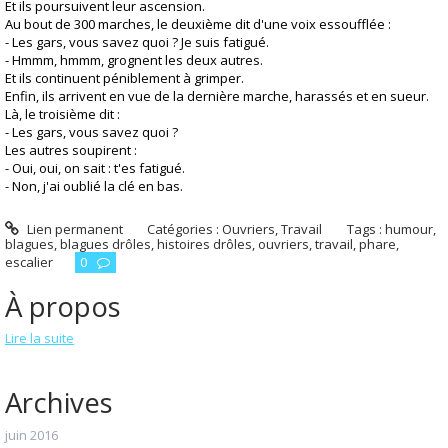
Et ils poursuivent leur ascension.
Au bout de 300 marches, le deuxième dit d'une voix essoufflée :
- Les gars, vous savez quoi ? Je suis fatigué.
- Hmmm, hmmm, grognent les deux autres.
Et ils continuent péniblement à grimper.
Enfin, ils arrivent en vue de la dernière marche, harassés et en sueur.
Là, le troisième dit :
- Les gars, vous savez quoi ?
Les autres soupirent :
- Oui, oui, on sait : t'es fatigué.
- Non, j'ai oublié la clé en bas.
Lien permanent
Catégories :
Ouvriers
,
Travail
Tags :
humour
,
blagues
,
blagues drôles
,
histoires drôles
,
ouvriers
,
travail
,
phare
,
escalier
0
À propos
Lire la suite
Archives
juin 2016