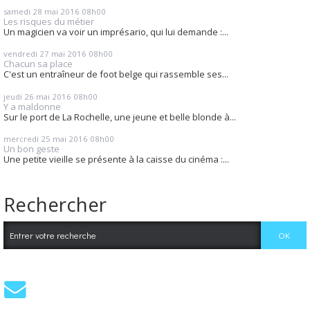
samedi 28
mai 2016
08h00
Les risques du métier
Un magicien va voir un imprésario, qui lui demande :...
vendredi 27
mai 2016
08h00
Chacun sa place
C'est un entraîneur de foot belge qui rassemble ses...
jeudi 26
mai 2016
08h00
Y a maldonne
Sur le port de La Rochelle, une jeune et belle blonde à...
mercredi 25
mai 2016
08h00
Un bon geste
Une petite vieille se présente à la caisse du cinéma :...
Rechercher