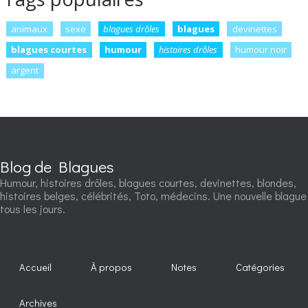
animaux
sexe
blagues drôles
blagues
devinettes
blagues courtes
humour
histoires drôles
humour noir
argent
Blog de Blagues
Humour, histoires drôles, blagues courtes, devinettes, blondes,
histoires belges, célébrités, Toto, médecins. Une nouvelle blague
tous les jours.
Accueil
À propos
Notes
Catégories
Archives