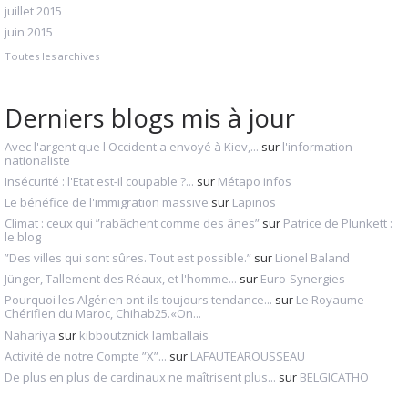
juillet 2015
juin 2015
Toutes les archives
Derniers blogs mis à jour
Avec l'argent que l'Occident a envoyé à Kiev,...
sur
l'information
nationaliste
Insécurité : l'Etat est-il coupable ?...
sur
Métapo infos
Le bénéfice de l'immigration massive
sur
Lapinos
Climat : ceux qui ”rabâchent comme des ânes”
sur
Patrice de Plunkett :
le blog
”Des villes qui sont sûres. Tout est possible.”
sur
Lionel Baland
Jünger, Tallement des Réaux, et l'homme...
sur
Euro-Synergies
Pourquoi les Algérien ont-ils toujours tendance...
sur
Le Royaume
Chérifien du Maroc, Chihab25.«On...
Nahariya
sur
kibboutznick lamballais
Activité de notre Compte ”X”...
sur
LAFAUTEAROUSSEAU
De plus en plus de cardinaux ne maîtrisent plus...
sur
BELGICATHO