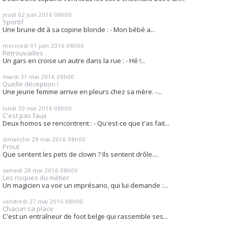
jeudi 02
juin 2016
08h00
Sportif
Une brune dit à sa copine blonde : - Mon bébé a...
mercredi 01
juin 2016
08h00
Retrouvailles
Un gars en croise un autre dans la rue : - Hé !...
mardi 31
mai 2016
08h00
Quelle déception !
Une jeune femme arrive en pleurs chez sa mère. -...
lundi 30
mai 2016
08h00
C'est pas faux
Deux homos se rencontrent : - Qu'est-ce que t'as fait...
dimanche 29
mai 2016
08h00
Prout
Que sentent les pets de clown ? Ils sentent drôle....
samedi 28
mai 2016
08h00
Les risques du métier
Un magicien va voir un imprésario, qui lui demande :...
vendredi 27
mai 2016
08h00
Chacun sa place
C'est un entraîneur de foot belge qui rassemble ses...