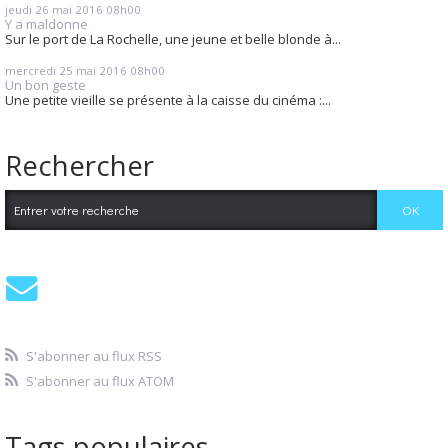
jeudi 26
mai 2016
08h00
Y a maldonne
Sur le port de La Rochelle, une jeune et belle blonde à...
mercredi 25
mai 2016
08h00
Un bon geste
Une petite vieille se présente à la caisse du cinéma :...
Rechercher
S'abonner au flux RSS
S'abonner au flux ATOM
Tags populaires