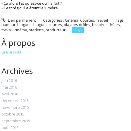
- Ça alors ! Et qu'est-ce qu'il a fait ?
- Il est réglo. Il a éteint la lumière.
Lien permanent
Catégories :
Cinéma
,
Courtes
,
Travail
Tags :
humour
,
blagues
,
blagues courtes
,
blagues drôles
,
histoires drôles
,
travail
,
cinéma
,
starlette
,
producteur
0
À propos
Lire la suite
Archives
juin 2016
mai 2016
avril 2016
décembre 2015
novembre 2015
octobre 2015
septembre 2015
août 2015