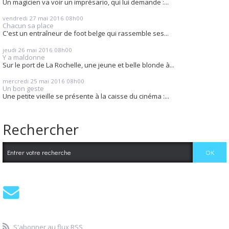
Un magicien va voir un imprésario, qui lui demande :...
vendredi 27
mai 2016
08h00
Chacun sa place
C'est un entraîneur de foot belge qui rassemble ses...
jeudi 26
mai 2016
08h00
Y a maldonne
Sur le port de La Rochelle, une jeune et belle blonde à...
mercredi 25
mai 2016
08h00
Un bon geste
Une petite vieille se présente à la caisse du cinéma :...
Rechercher
S'abonner au flux RSS