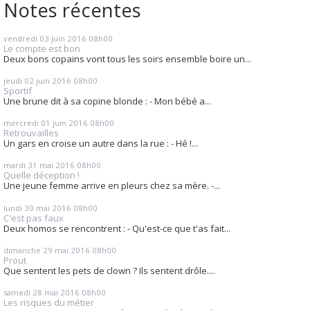
Notes récentes
vendredi 03
juin 2016
08h00
Le compte est bon
Deux bons copains vont tous les soirs ensemble boire un...
jeudi 02
juin 2016
08h00
Sportif
Une brune dit à sa copine blonde : - Mon bébé a...
mercredi 01
juin 2016
08h00
Retrouvailles
Un gars en croise un autre dans la rue : - Hé !...
mardi 31
mai 2016
08h00
Quelle déception !
Une jeune femme arrive en pleurs chez sa mère. -...
lundi 30
mai 2016
08h00
C'est pas faux
Deux homos se rencontrent : - Qu'est-ce que t'as fait...
dimanche 29
mai 2016
08h00
Prout
Que sentent les pets de clown ? Ils sentent drôle....
samedi 28
mai 2016
08h00
Les risques du métier