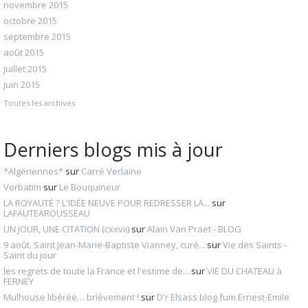
novembre 2015
octobre 2015
septembre 2015
août 2015
juillet 2015
juin 2015
Toutes les archives
Derniers blogs mis à jour
*Algériennes*
sur
Carré Verlaine
Verbatim
sur
Le Bouquineur
LA ROYAUTÉ ? L'IDÉE NEUVE POUR REDRESSER LA...
sur
LAFAUTEAROUSSEAU
UN JOUR, UNE CITATION (cxxvii)
sur
Alain Van Praet - BLOG
9 août. Saint Jean-Marie-Baptiste Vianney, curé...
sur
Vie des Saints -
Saint du jour
les regrets de toute la France et l'estime de...
sur
VIE DU CHATEAU à
FERNEY
Mulhouse libérée… brièvement !
sur
D'r Elsass blog fum Ernest-Emile