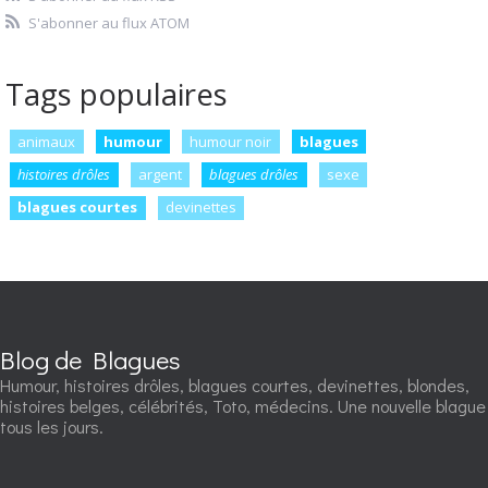
S'abonner au flux ATOM
Tags populaires
animaux
humour
humour noir
blagues
histoires drôles
argent
blagues drôles
sexe
blagues courtes
devinettes
Blog de Blagues
Humour, histoires drôles, blagues courtes, devinettes, blondes,
histoires belges, célébrités, Toto, médecins. Une nouvelle blague
tous les jours.