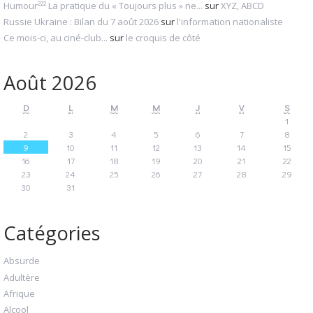
Humour²²² La pratique du « Toujours plus » ne...
sur
XYZ, ABCD
Russie Ukraine : Bilan du 7 août 2026
sur
l'information nationaliste
Ce mois-ci, au ciné-club...
sur
le croquis de côté
Août 2026
D
L
M
M
J
V
S
1
2
3
4
5
6
7
8
9
10
11
12
13
14
15
16
17
18
19
20
21
22
23
24
25
26
27
28
29
30
31
Catégories
Absurde
Adultère
Afrique
Alcool