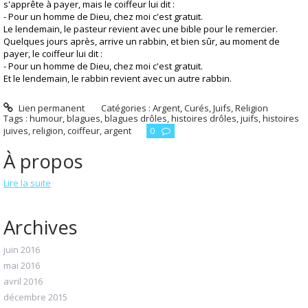
s'apprête à payer, mais le coiffeur lui dit :
- Pour un homme de Dieu, chez moi c'est gratuit.
Le lendemain, le pasteur revient avec une bible pour le remercier.
Quelques jours après, arrive un rabbin, et bien sûr, au moment de
payer, le coiffeur lui dit :
- Pour un homme de Dieu, chez moi c'est gratuit.
Et le lendemain, le rabbin revient avec un autre rabbin.
Lien permanent
Catégories :
Argent
,
Curés
,
Juifs
,
Religion
Tags :
humour
,
blagues
,
blagues drôles
,
histoires drôles
,
juifs
,
histoires
juives
,
religion
,
coiffeur
,
argent
0
À propos
Lire la suite
Archives
juin 2016
mai 2016
avril 2016
décembre 2015