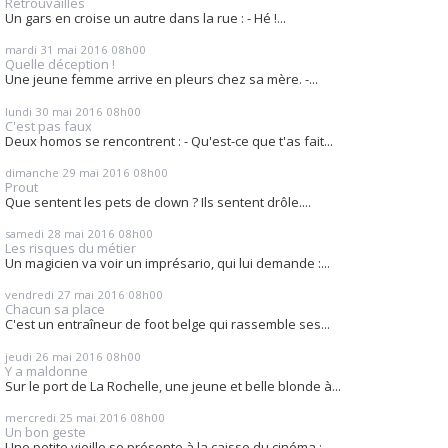
Retrouvailles
Un gars en croise un autre dans la rue : - Hé !...
mardi 31
mai 2016
08h00
Quelle déception !
Une jeune femme arrive en pleurs chez sa mère. -...
lundi 30
mai 2016
08h00
C'est pas faux
Deux homos se rencontrent : - Qu'est-ce que t'as fait...
dimanche 29
mai 2016
08h00
Prout
Que sentent les pets de clown ? Ils sentent drôle....
samedi 28
mai 2016
08h00
Les risques du métier
Un magicien va voir un imprésario, qui lui demande :...
vendredi 27
mai 2016
08h00
Chacun sa place
C'est un entraîneur de foot belge qui rassemble ses...
jeudi 26
mai 2016
08h00
Y a maldonne
Sur le port de La Rochelle, une jeune et belle blonde à...
mercredi 25
mai 2016
08h00
Un bon geste
Une petite vieille se présente à la caisse du cinéma :...