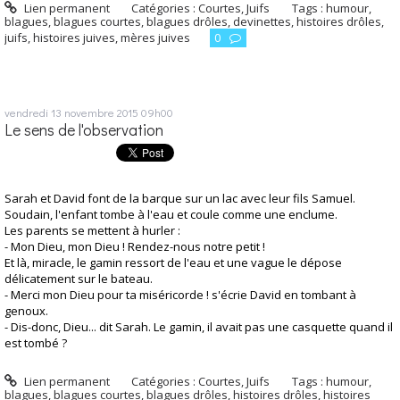
Lien permanent
Catégories :
Courtes
,
Juifs
Tags :
humour
,
blagues
,
blagues courtes
,
blagues drôles
,
devinettes
,
histoires drôles
,
juifs
,
histoires juives
,
mères juives
0
vendredi 13
novembre 2015
09h00
Le sens de l'observation
Sarah et David font de la barque sur un lac avec leur fils Samuel.
Soudain, l'enfant tombe à l'eau et coule comme une enclume.
Les parents se mettent à hurler :
- Mon Dieu, mon Dieu ! Rendez-nous notre petit !
Et là, miracle, le gamin ressort de l'eau et une vague le dépose
délicatement sur le bateau.
- Merci mon Dieu pour ta miséricorde ! s'écrie David en tombant à
genoux.
- Dis-donc, Dieu... dit Sarah. Le gamin, il avait pas une casquette quand il
est tombé ?
Lien permanent
Catégories :
Courtes
,
Juifs
Tags :
humour
,
blagues
,
blagues courtes
,
blagues drôles
,
histoires drôles
,
histoires