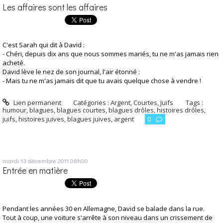
Les affaires sont les affaires
C'est Sarah qui dit à David :
- Chéri, depuis dix ans que nous sommes mariés, tu ne m'as jamais rien
acheté.
David lève le nez de son journal, l'air étonné :
- Mais tu ne m'as jamais dit que tu avais quelque chose à vendre !
Lien permanent
Catégories :
Argent
,
Courtes
,
Juifs
Tags :
humour
,
blagues
,
blagues courtes
,
blagues drôles
,
histoires drôles
,
juifs
,
histoires juives
,
blagues juives
,
argent
0
mardi 13
décembre 2011
08h00
Entrée en matière
Pendant les années 30 en Allemagne, David se balade dans la rue.
Tout à coup, une voiture s'arrête à son niveau dans un crissement de