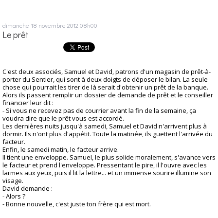
dimanche 18
novembre 2012
08h00
Le prêt
C'est deux associés, Samuel et David, patrons d'un magasin de prêt-à-
porter du Sentier, qui sont à deux doigts de déposer le bilan. La seule
chose qui pourrait les tirer de là serait d'obtenir un prêt de la banque.
Alors ils passent remplir un dossier de demande de prêt et le conseiller
financier leur dit :
- Si vous ne recevez pas de courrier avant la fin de la semaine, ça
voudra dire que le prêt vous est accordé.
Les dernières nuits jusqu'à samedi, Samuel et David n'arrivent plus à
dormir. Ils n'ont plus d'appétit. Toute la matinée, ils guettent l'arrivée du
facteur.
Enfin, le samedi matin, le facteur arrive.
Il tient une enveloppe. Samuel, le plus solide moralement, s'avance vers
le facteur et prend l'enveloppe. Pressentant le pire, il l'ouvre avec les
larmes aux yeux, puis il lit la lettre... et un immense sourire illumine son
visage.
David demande :
- Alors ?
- Bonne nouvelle, c'est juste ton frère qui est mort.