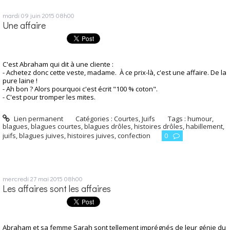
mardi 09
juin 2015
08h00
Une affaire
C'est Abraham qui dit à une cliente :
- Achetez donc cette veste, madame. À ce prix-là, c'est une affaire. De la
pure laine !
- Ah bon ? Alors pourquoi c'est écrit "100 % coton".
- C'est pour tromper les mites.
Lien permanent
Catégories :
Courtes
,
Juifs
Tags :
humour
,
blagues
,
blagues courtes
,
blagues drôles
,
histoires drôles
,
habillement
,
juifs
,
blagues juives
,
histoires juives
,
confection
0
mercredi 27
mai 2015
08h00
Les affaires sont les affaires
Abraham et sa femme Sarah sont tellement imprégnés de leur génie du