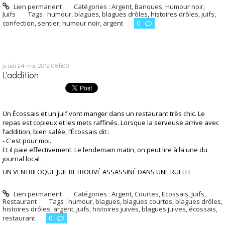
Lien permanent
Catégories :
Argent
,
Banques
,
Humour noir
,
Juifs
Tags :
humour
,
blagues
,
blagues drôles
,
histoires drôles
,
juifs
,
confection
,
sentier
,
humour noir
,
argent
0
jeudi 24
mai 2012
08h00
L'addition
Un Écossais et un juif vont manger dans un restaurant très chic. Le
repas est copieux et les mets raffinés. Lorsque la serveuse arrive avec
l’addition, bien salée, l’Écossais dit :
- C'est pour moi.
Et il paie effectivement. Le lendemain matin, on peut lire à la une du
journal local :
UN VENTRILOQUE JUIF RETROUVÉ ASSASSINÉ DANS UNE RUELLE
Lien permanent
Catégories :
Argent
,
Courtes
,
Ecossais
,
Juifs
,
Restaurant
Tags :
humour
,
blagues
,
blagues courtes
,
blagues drôles
,
histoires drôles
,
argent
,
juifs
,
histoires juives
,
blagues juives
,
écossais
,
restaurant
0