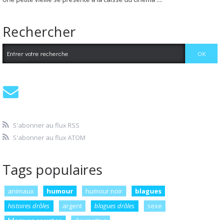
Rechercher
S'abonner au flux RSS
S'abonner au flux ATOM
Tags populaires
animaux
humour
humour noir
blagues
histoires drôles
argent
blagues drôles
sexe