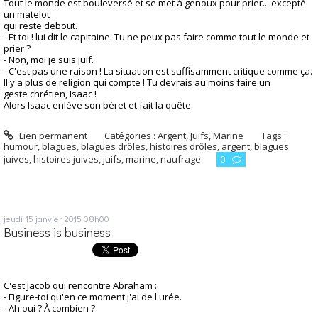
Tout le monde est bouleversé et se met à genoux pour prier... excepté
un matelot
qui reste debout.
- Et toi ! lui dit le capitaine. Tu ne peux pas faire comme tout le monde et
prier ?
- Non, moi je suis juif.
- C'est pas une raison ! La situation est suffisamment critique comme ça.
Il
y a plus de religion qui compte ! Tu devrais au moins faire un
geste
chrétien, Isaac !
Alors Isaac enlève son béret et fait la quête.
Lien permanent
Catégories :
Argent
,
Juifs
,
Marine
Tags :
humour
,
blagues
,
blagues drôles
,
histoires drôles
,
argent
,
blagues
juives
,
histoires juives
,
juifs
,
marine
,
naufrage
0
jeudi 15
janvier 2015
08h00
Business is business
C'est Jacob qui rencontre Abraham :
- Figure-toi qu'en ce moment j'ai de l'urée.
- Ah oui ? À combien ?