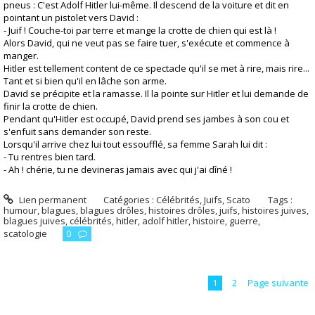
pneus : C'est Adolf Hitler lui-même. Il descend de la voiture et dit en
pointant un pistolet vers David :
- Juif ! Couche-toi par terre et mange la crotte de chien qui est là !
Alors David, qui ne veut pas se faire tuer, s'exécute et commence à
manger.
Hitler est tellement content de ce spectacle qu'il se met à rire, mais rire...
Tant et si bien qu'il en lâche son arme.
David se précipite et la ramasse. Il la pointe sur Hitler et lui demande de
finir la crotte de chien.
Pendant qu'Hitler est occupé, David prend ses jambes à son cou et
s'enfuit sans demander son reste.
Lorsqu'il arrive chez lui tout essoufflé, sa femme Sarah lui dit :
- Tu rentres bien tard.
- Ah ! chérie, tu ne devineras jamais avec qui j'ai dîné !
Lien permanent
Catégories :
Célébrités
,
Juifs
,
Scato
Tags :
humour
,
blagues
,
blagues drôles
,
histoires drôles
,
juifs
,
histoires juives
,
blagues juives
,
célébrités
,
hitler
,
adolf hitler
,
histoire
,
guerre
,
scatologie
0
1
2
Page suivante