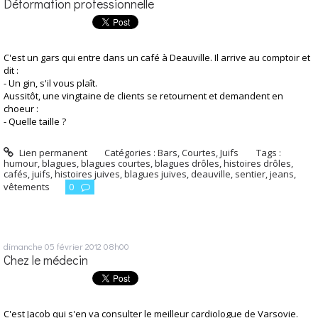
Déformation professionnelle
C'est un gars qui entre dans un café à Deauville. Il arrive au comptoir et
dit :
- Un gin, s'il vous plaît.
Aussitôt, une vingtaine de clients se retournent et demandent en
choeur :
- Quelle taille ?
Lien permanent
Catégories :
Bars
,
Courtes
,
Juifs
Tags :
humour
,
blagues
,
blagues courtes
,
blagues drôles
,
histoires drôles
,
cafés
,
juifs
,
histoires juives
,
blagues juives
,
deauville
,
sentier
,
jeans
,
vêtements
0
dimanche 05
février 2012
08h00
Chez le médecin
C'est Jacob qui s'en va consulter le meilleur cardiologue de Varsovie.