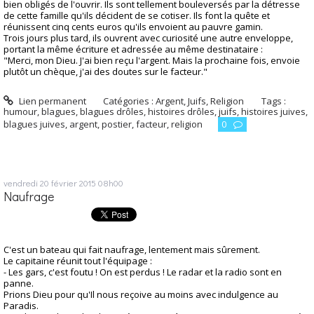
bien obligés de l'ouvrir. Ils sont tellement bouleversés par la détresse
de cette famille qu'ils décident de se cotiser. Ils font la quête et
réunissent cinq cents euros qu'ils envoient au pauvre gamin.
Trois jours plus tard, ils ouvrent avec curiosité une autre enveloppe,
portant la même écriture et adressée au même destinataire :
"Merci, mon Dieu. J'ai bien reçu l'argent. Mais la prochaine fois, envoie
plutôt un chèque, j'ai des doutes sur le facteur."
Lien permanent
Catégories :
Argent
,
Juifs
,
Religion
Tags :
humour
,
blagues
,
blagues drôles
,
histoires drôles
,
juifs
,
histoires juives
,
blagues juives
,
argent
,
postier
,
facteur
,
religion
0
vendredi 20
février 2015
08h00
Naufrage
C'est un bateau qui fait naufrage, lentement mais sûrement.
Le capitaine réunit tout l'équipage :
- Les gars, c'est foutu ! On est perdus ! Le radar et la radio sont en
panne.
Prions Dieu pour qu'Il nous reçoive au moins avec indulgence au
Paradis.