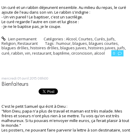
Un curé et un rabbin déjeunent ensemble. Au milieu du repas, le curé
ajoute de l'eau dans son vin. Le rabbin s'indigne :
- Un vin pareil ! Le baptiser, c'est un sacrilège.
Le curé regarde l'autre en coin et lui glisse :
- Je ne le baptise pas, je le coupe.
Lien permanent
Catégories :
Alcool
,
Courtes
,
Curés
,
Juifs
,
Religion
,
Restaurant
Tags :
humour
,
blagues
,
blagues courtes
,
blagues drôles
,
histoires drôles
,
blagues juives
,
histoires juives
,
juifs
,
curé
,
rabbin
,
vin
,
restaurant
,
baptême
,
circoncision
,
alcool
0
mercredi 01
avril 2015
08h00
Bienfaiteurs
C'est le petit Samuel qui écrit à Dieu :
"Mon Dieu, papa n'a plus de travail et maman est très malade. Mes
frères et soeurs n'ont plus rien à se mettre. Tu vois qu'on est très
malheureux. Si tu pouvais m'envoyer mille euros, ça ferait plaisir à tout
le monde."
Les postiers, ne pouvant faire parvenir la lettre à son destinataire, sont