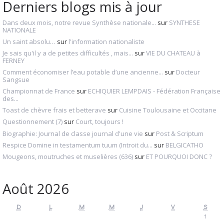
Derniers blogs mis à jour
Dans deux mois, notre revue Synthèse nationale...
sur
SYNTHESE
NATIONALE
Un saint absolu…
sur
l'information nationaliste
Je sais qu'il y a de petites difficultés , mais...
sur
VIE DU CHATEAU à
FERNEY
Comment économiser l’eau potable d’une ancienne...
sur
Docteur
Sangsue
Championnat de France
sur
ECHIQUIER LEMPDAIS - Fédération Française
des...
Toast de chèvre frais et betterave
sur
Cuisine Toulousaine et Occitane
Questionnement (7)
sur
Court, toujours !
Biographie: Journal de classe journal d'une vie
sur
Post & Scriptum
Respice Domine in testamentum tuum (Introit du...
sur
BELGICATHO
Mougeons, moutruches et muselières (636)
sur
ET POURQUOI DONC ?
Août 2026
D
L
M
M
J
V
S
1