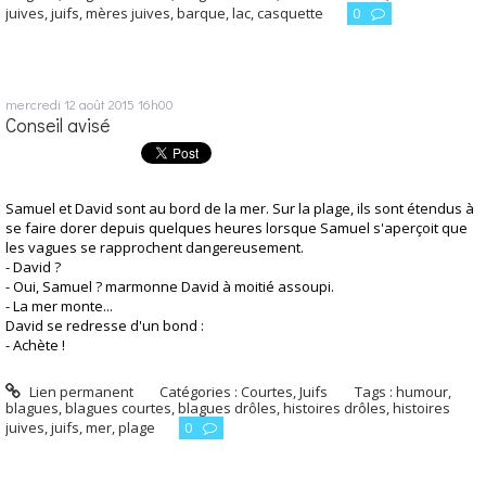
juives
,
juifs
,
mères juives
,
barque
,
lac
,
casquette
0
mercredi 12
août 2015
16h00
Conseil avisé
Samuel et David sont au bord de la mer. Sur la plage, ils sont étendus à
se faire dorer depuis quelques heures lorsque Samuel s'aperçoit que
les vagues se rapprochent dangereusement.
- David ?
- Oui, Samuel ? marmonne David à moitié assoupi.
- La mer monte...
David se redresse d'un bond :
- Achète !
Lien permanent
Catégories :
Courtes
,
Juifs
Tags :
humour
,
blagues
,
blagues courtes
,
blagues drôles
,
histoires drôles
,
histoires
juives
,
juifs
,
mer
,
plage
0