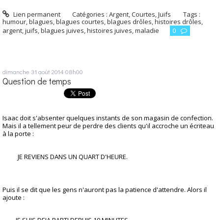
Lien permanent
Catégories :
Argent
,
Courtes
,
Juifs
Tags :
humour
,
blagues
,
blagues courtes
,
blagues drôles
,
histoires drôles
,
argent
,
juifs
,
blagues juives
,
histoires juives
,
maladie
0
dimanche 31
août 2014
08h00
Question de temps
Isaac doit s'absenter quelques instants de son magasin de confection.
Mais il a tellement peur de perdre des clients qu'il accroche un écriteau
à la porte :
JE REVIENS DANS UN QUART D'HEURE.
Puis il se dit que les gens n'auront pas la patience d'attendre. Alors il
ajoute :