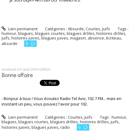
JE SUIS DEJA PARTI DEPUIS 10 MINUTES.
Lien permanent
Catégories :
Absurde
,
Courtes
,
Juifs
Tags :
humour
,
blagues
,
blagues courtes
,
blagues drôles
,
histoires drôles
,
juifs
,
histoires juives
,
blagues juives
,
magasin
,
absence
,
écriteau
,
absurde
0
vendredi 29
août 2014
08h00
Bonne affaire
- Bonjour à tous ! Vous écoutez Radio Tel Aviv, 102.7 FM... mais en
insistant un peu, vous pouvez l'avoir pour 102.
Lien permanent
Catégories :
Courtes
,
Juifs
Tags :
humour
,
blagues
,
blagues courtes
,
blagues drôles
,
histoires drôles
,
juifs
,
histoires juives
,
blagues juives
,
radio
0