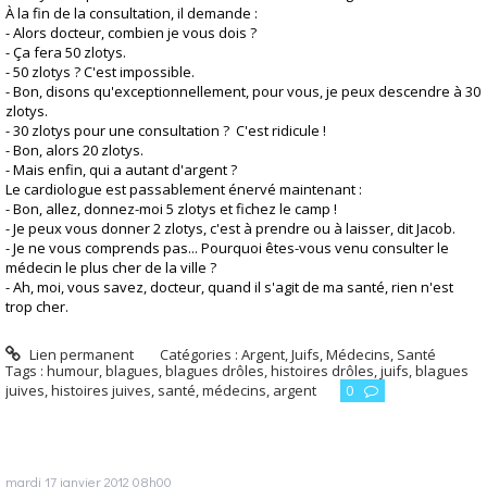
À la fin de la consultation, il demande :
- Alors docteur, combien je vous dois ?
- Ça fera 50 zlotys.
- 50 zlotys ? C'est impossible.
- Bon, disons qu'exceptionnellement, pour vous, je peux descendre à 30
zlotys.
- 30 zlotys pour une consultation ? C'est ridicule !
- Bon, alors 20 zlotys.
- Mais enfin, qui a autant d'argent ?
Le cardiologue est passablement énervé maintenant :
- Bon, allez, donnez-moi 5 zlotys et fichez le camp !
- Je peux vous donner 2 zlotys, c'est à prendre ou à laisser, dit Jacob.
- Je ne vous comprends pas... Pourquoi êtes-vous venu consulter le
médecin le plus cher de la ville ?
- Ah, moi, vous savez, docteur, quand il s'agit de ma santé, rien n'est
trop cher.
Lien permanent
Catégories :
Argent
,
Juifs
,
Médecins
,
Santé
Tags :
humour
,
blagues
,
blagues drôles
,
histoires drôles
,
juifs
,
blagues
juives
,
histoires juives
,
santé
,
médecins
,
argent
0
mardi 17
janvier 2012
08h00