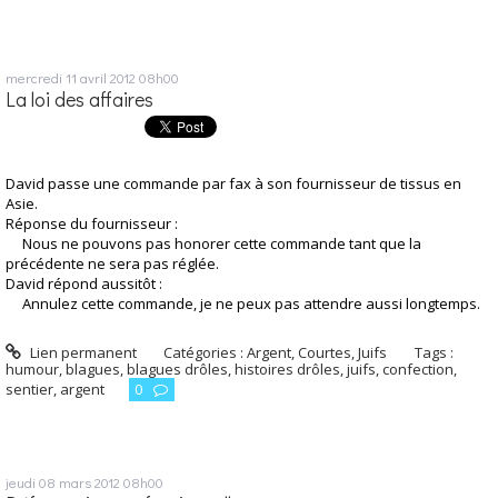
mercredi 11
avril 2012
08h00
La loi des affaires
David passe une commande par fax à son fournisseur de tissus en
Asie.
Réponse du fournisseur :
Nous ne pouvons pas honorer cette commande tant que la
précédente ne sera pas réglée.
David répond aussitôt :
Annulez cette commande, je ne peux pas attendre aussi longtemps.
Lien permanent
Catégories :
Argent
,
Courtes
,
Juifs
Tags :
humour
,
blagues
,
blagues drôles
,
histoires drôles
,
juifs
,
confection
,
sentier
,
argent
0
jeudi 08
mars 2012
08h00