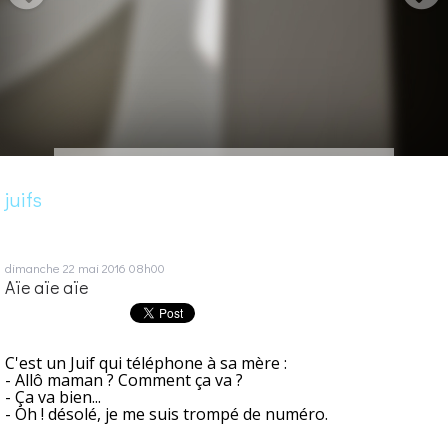
juifs
dimanche 22
mai 2016
08h00
Aïe aïe aïe
C'est un Juif qui téléphone à sa mère :
- Allô maman ? Comment ça va ?
- Ça va bien...
- Oh ! désolé, je me suis trompé de numéro.