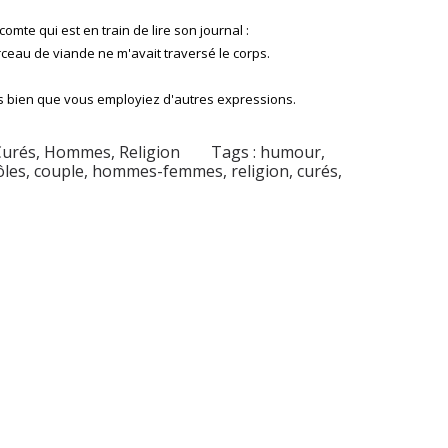
omte qui est en train de lire son journal :
rceau de viande ne m'avait traversé le corps.
is bien que vous employiez d'autres expressions.
Curés
,
Hommes
,
Religion
Tags :
humour
,
ôles
,
couple
,
hommes-femmes
,
religion
,
curés
,