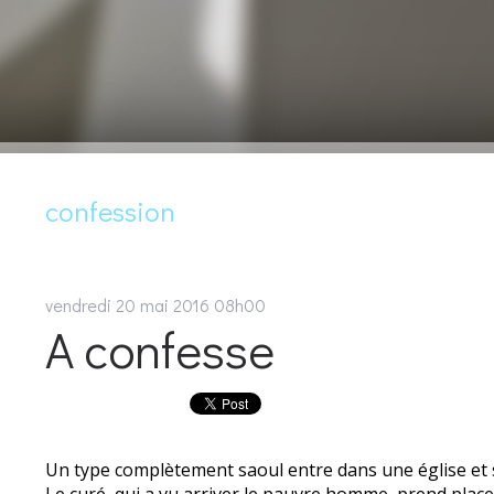
confession
vendredi 20
mai 2016
08h00
A confesse
Un type complètement saoul entre dans une église et s
Le curé, qui a vu arriver le pauvre homme, prend place d