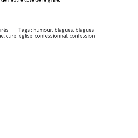
urés
Tags :
humour
,
blagues
,
blagues
ne
,
curé
,
église
,
confessionnal
,
confession