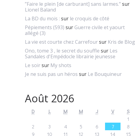
”Faire le plein [de carburant] sans larmes.”
sur
Lionel Baland
La BD du mois :
sur
le croquis de côté
Pépiements (593)
sur
Guerre civile et yaourt
allégé (3)
La vie est courte chez Carrefour
sur
Kris de Blog
Ono, tome 3 , le secret du souffle
sur
Les
Sandales d'Empédocle librairie jeunesse
Le soir
sur
My shots
Je ne suis pas un héros
sur
Le Bouquineur
Août 2026
D
L
M
M
J
V
S
1
2
3
4
5
6
7
8
9
10
11
12
13
14
15