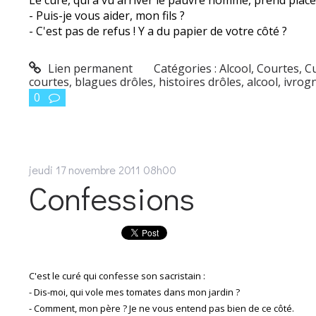
- Puis-je vous aider, mon fils ?
- C'est pas de refus ! Y a du papier de votre côté ?
Lien permanent
Catégories :
Alcool
,
Courtes
,
C
courtes
,
blagues drôles
,
histoires drôles
,
alcool
,
ivrog
0
jeudi 17
novembre 2011
08h00
Confessions
C'est le curé qui confesse son sacristain :
- Dis-moi, qui vole mes tomates dans mon jardin ?
- Comment, mon père ? Je ne vous entend pas bien de ce côté.