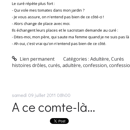
Le curé répète plus fort :
- Qui vole mes tomates dans mon jardin ?
- Je vous assure, on n'entend pas bien de ce côté-ci !
- Alors change de place avec moi.
Ils échangent leurs places et le sacristain demande au curé :
- Dites-moi, mon père, qui saute ma femme quand je ne suis pas là 
- Ah oui, c'est vrai qu'on n'entend pas bien de ce côté.
Lien permanent
Catégories :
Adultère
,
Curés
histoires drôles
,
curés
,
adultère
,
confession
,
confessi
samedi 09
juillet 2011
08h00
A ce comte-là...