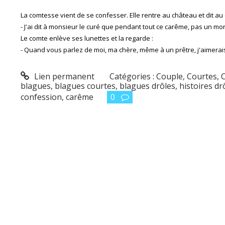
La comtesse vient de se confesser. Elle rentre au château et dit au c
- J'ai dit à monsieur le curé que pendant tout ce carême, pas un mo
Le comte enlève ses lunettes et la regarde :
- Quand vous parlez de moi, ma chère, même à un prêtre, j'aimera
Lien permanent
Catégories :
Couple
,
Courtes
,
blagues
,
blagues courtes
,
blagues drôles
,
histoires dr
confession
,
carême
0