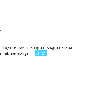
?
Tags :
humour
,
blagues
,
blagues drôles
,
onnal
,
mensonge
0