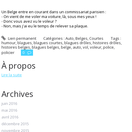
Un Belge entre en courant dans un commissariat parisien :
- On vient de me voler ma voiture, là, sous mes yeux !
- Donc vous avez vu le voleur ?
- Non, mais j'ai eu le temps de relever sa plaque.
Lien permanent
Catégories :
Auto
,
Belges
,
Courtes
Tags :
humour
,
blagues
,
blagues courtes
,
blagues drôles
,
histoires drôles
,
histoires belges
,
blagues belges
,
belge
,
auto
,
vol
,
voleur
,
police
,
policier
0
À propos
Lire la suite
Archives
juin 2016
mai 2016
avril 2016
décembre 2015
novembre 2015