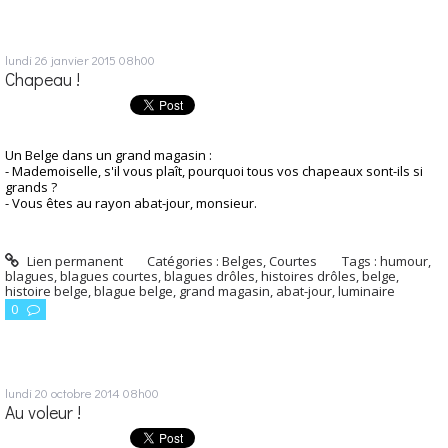
lundi 26
janvier 2015
08h00
Chapeau !
Un Belge dans un grand magasin :
- Mademoiselle, s'il vous plaît, pourquoi tous vos chapeaux sont-ils si
grands ?
- Vous êtes au rayon abat-jour, monsieur.
Lien permanent
Catégories :
Belges
,
Courtes
Tags :
humour
,
blagues
,
blagues courtes
,
blagues drôles
,
histoires drôles
,
belge
,
histoire belge
,
blague belge
,
grand magasin
,
abat-jour
,
luminaire
0
lundi 20
octobre 2014
08h00
Au voleur !