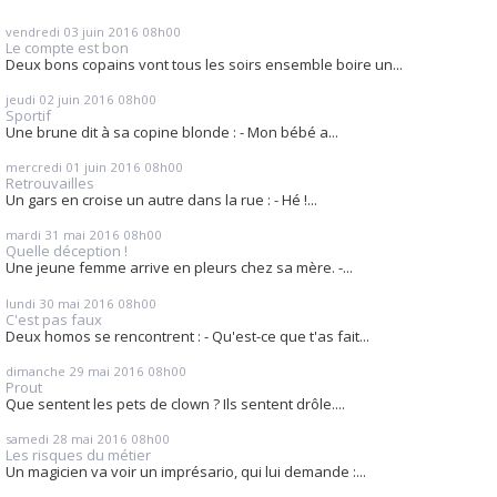
vendredi 03
juin 2016
08h00
Le compte est bon
Deux bons copains vont tous les soirs ensemble boire un...
jeudi 02
juin 2016
08h00
Sportif
Une brune dit à sa copine blonde : - Mon bébé a...
mercredi 01
juin 2016
08h00
Retrouvailles
Un gars en croise un autre dans la rue : - Hé !...
mardi 31
mai 2016
08h00
Quelle déception !
Une jeune femme arrive en pleurs chez sa mère. -...
lundi 30
mai 2016
08h00
C'est pas faux
Deux homos se rencontrent : - Qu'est-ce que t'as fait...
dimanche 29
mai 2016
08h00
Prout
Que sentent les pets de clown ? Ils sentent drôle....
samedi 28
mai 2016
08h00
Les risques du métier
Un magicien va voir un imprésario, qui lui demande :...