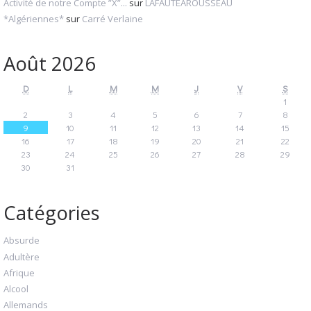
Activité de notre Compte ”X”...
sur
LAFAUTEAROUSSEAU
*Algériennes*
sur
Carré Verlaine
Août 2026
D
L
M
M
J
V
S
1
2
3
4
5
6
7
8
9
10
11
12
13
14
15
16
17
18
19
20
21
22
23
24
25
26
27
28
29
30
31
Catégories
Absurde
Adultère
Afrique
Alcool
Allemands