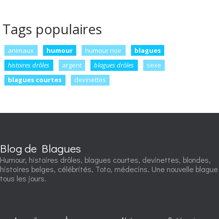
Tags populaires
animaux
humour
humour noir
blagues
histoires drôles
argent
blagues drôles
sexe
blagues courtes
devinettes
Blog de Blagues
Humour, histoires drôles, blagues courtes, devinettes, blondes,
histoires belges, célébrités, Toto, médecins. Une nouvelle blague
tous les jours.