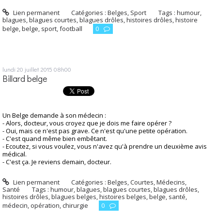
Lien permanent
Catégories :
Belges
,
Sport
Tags :
humour
,
blagues
,
blagues courtes
,
blagues drôles
,
histoires drôles
,
histoire
belge
,
belge
,
sport
,
football
0
lundi 20
juillet 2015
08h00
Billard belge
Un Belge demande à son médecin :
- Alors, docteur, vous croyez que je dois me faire opérer ?
- Oui, mais ce n'est pas grave. Ce n'est qu'une petite opération.
- C'est quand même bien embêtant.
- Ecoutez, si vous voulez, vous n'avez qu'à prendre un deuxième avis
médical.
- C'est ça. Je reviens demain, docteur.
Lien permanent
Catégories :
Belges
,
Courtes
,
Médecins
,
Santé
Tags :
humour
,
blagues
,
blagues courtes
,
blagues drôles
,
histoires drôles
,
blagues belges
,
histoires belges
,
belge
,
santé
,
médecin
,
opération
,
chirurgie
0