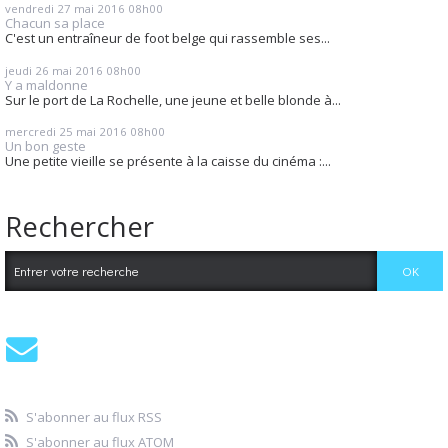
vendredi 27
mai 2016
08h00
Chacun sa place
C'est un entraîneur de foot belge qui rassemble ses...
jeudi 26
mai 2016
08h00
Y a maldonne
Sur le port de La Rochelle, une jeune et belle blonde à...
mercredi 25
mai 2016
08h00
Un bon geste
Une petite vieille se présente à la caisse du cinéma :...
Rechercher
S'abonner au flux RSS
S'abonner au flux ATOM